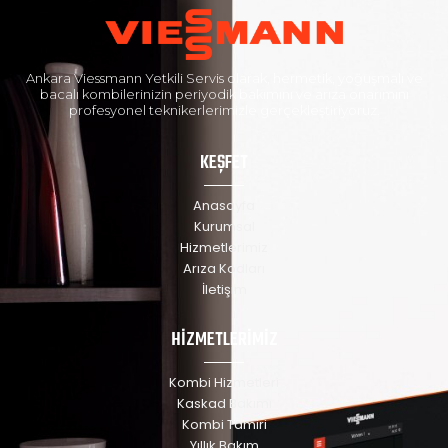
Ankara Viessmann Yetkili Servis olarak, hermetik, yoğuşmalı ve
bacalı kombilerinizin periyodik bakımını ve arıza onarımını
profesyonel teknikerlerimizle gerçekleştiriyoruz.
KEŞFET
Anasayfa
Kurumsal
Hizmetlerimiz
Arıza Kodları
İletişim
HİZMETLERİMİZ
Kombi Hizmetleri
Kaskad Bakımı
Kombi Tamiri
Yıllık Bakım